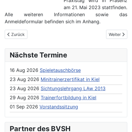
Praxistag wird in Präsenz
am 21. Mai 2023 stattfinden.
Alle weiteren Informationen sowie das
Anmeldeformular befinden sich im Anhang.
Previous article: Ausschreibung Lehrgang C-Trainer Breitensport
Next articl
Zurück
Weiter
Nächste Termine
16 Aug 2026
Spieletauschbörse
23 Aug 2026
Minitrainerzertifikat in Kiel
23 Aug 2026
Sichtungslehrgang LAw 2013
29 Aug 2026
Trainerfortbildung in Kiel
01 Sep 2026
Vorstandssitzung
Partner des BVSH