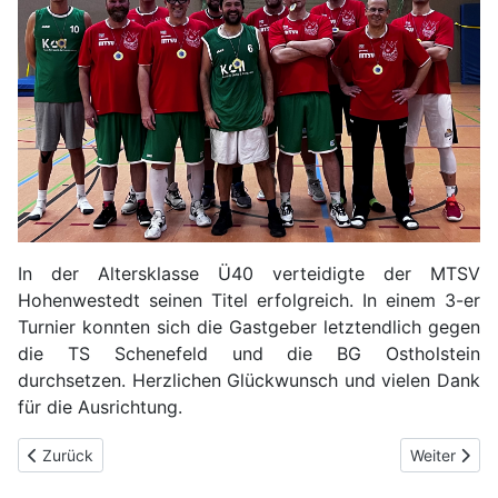
In der Altersklasse Ü40 verteidigte der MTSV
Hohenwestedt seinen Titel erfolgreich. In einem 3-er
Turnier konnten sich die Gastgeber letztendlich gegen
die TS Schenefeld und die BG Ostholstein
durchsetzen. Herzlichen Glückwunsch und vielen Dank
für die Ausrichtung.
Previous article: Meldeergebnis U12m-U18m
Next articl
Zurück
Weiter