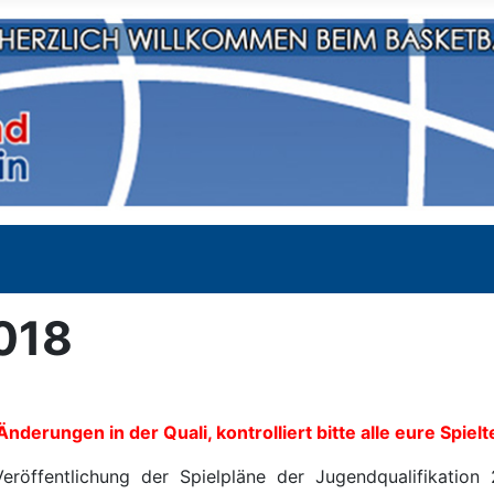
018
Änderungen in der Quali, kontrolliert bitte alle eure Spi
röffentlichung der Spielpläne der Jugendqualifikation 