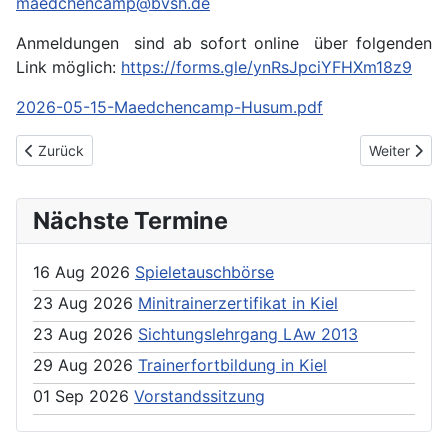
maedchencamp@bvsh.de
Anmeldungen sind ab sofort online über folgenden
Link möglich:
https://forms.gle/ynRsJpciYFHXm18z9
2026-05-15-Maedchencamp-Husum.pdf
Previous article: Basketball Camp in Flensburg
Next article
Zurück
Weiter
Nächste Termine
16 Aug 2026
Spieletauschbörse
23 Aug 2026
Minitrainerzertifikat in Kiel
23 Aug 2026
Sichtungslehrgang LAw 2013
29 Aug 2026
Trainerfortbildung in Kiel
01 Sep 2026
Vorstandssitzung